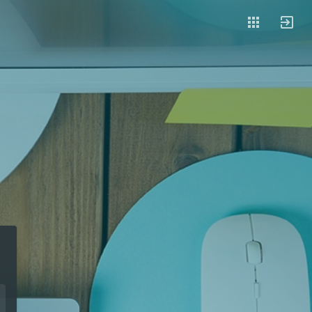
Magazin
Businessplan
Fördermittel
Angebote
Coaching
Schnellkredit